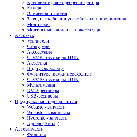
Крепление для видеорегистратора
Камеры
Элементы питания
Зарядные кабели и устройства в прикуриватель
Мониторы
Монтажные элементы и аксессуары
Автозвук
Усилители
Сабвуферы
Аксессуары
CD/MP3-ресиверы 1DIN
Акустика
Подиумы, кольца
Фурнитура, рамки переходные
CD/MP3-ресиверы 2DIN
Мультимедиа
DVD-ресиверы
USB-ресиверы
Предпусковые подогреватели
Webasto - запчасти
Webasto - комплекты
Hydronic - запчасти
Адверс (Бинар)
Автозапчасти
Фильтры