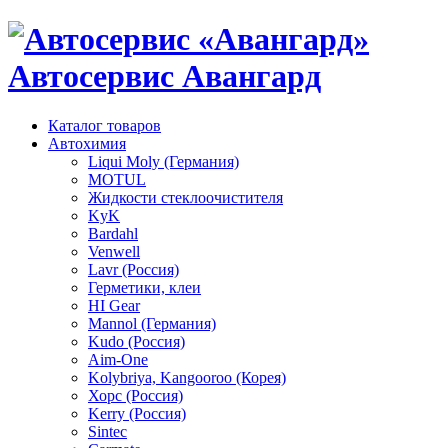
Автосервис Авангард
Каталог товаров
Автохимия
Liqui Moly (Германия)
MOTUL
Жидкости стеклоочистителя
KyK
Bardahl
Venwell
Lavr (Россия)
Герметики, клеи
HI Gear
Mannol (Германия)
Kudo (Россия)
Aim-One
Kolybriya, Kangooroo (Корея)
Хорс (Россия)
Kerry (Россия)
Sintec