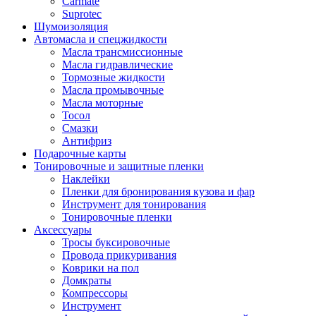
Carmate
Suprotec
Шумоизоляция
Автомасла и спецжидкости
Масла трансмиссионные
Масла гидравлические
Тормозные жидкости
Масла промывочные
Масла моторные
Тосол
Смазки
Антифриз
Подарочные карты
Тонировочные и защитные пленки
Наклейки
Пленки для бронирования кузова и фар
Инструмент для тонирования
Тонировочные пленки
Аксессуары
Тросы буксировочные
Провода прикуривания
Коврики на пол
Домкраты
Компрессоры
Инструмент