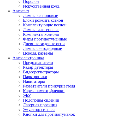
Поролон
Искусственная кожа
Автосвет
Лампы ксеноновые
Блоки розжига ксенон
Комплектующие ксенон
Лампы галогеновые
Комплекты ксенона
Фары противотуманные
Дневные ходовые огни
Лампы светодиодные
Цоколя, разъемы
Автоэлектроника
Предохранители
Радар-детекторы
Видеорегистраторы
Парктроники
Навигаторы
Разветвители прикуривателя
Карты памяти, флешки
ЭБУ
Подогревы сидений
Лазерная проекция
Эмулятор сигнала
Кнопки для противотуманок