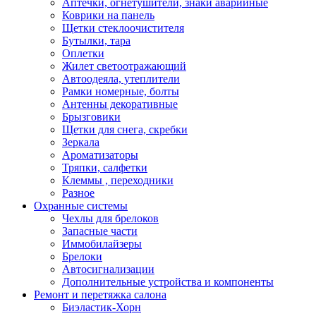
Аптечки, огнетушители, знаки аварийные
Коврики на панель
Щетки стеклоочистителя
Бутылки, тара
Оплетки
Жилет светоотражающий
Автоодеяла, утеплители
Рамки номерные, болты
Антенны декоративные
Брызговики
Щетки для снега, скребки
Зеркала
Ароматизаторы
Тряпки, салфетки
Клеммы , переходники
Разное
Охранные системы
Чехлы для брелоков
Запасные части
Иммобилайзеры
Брелоки
Автосигнализации
Дополнительные устройства и компоненты
Ремонт и перетяжка салона
Биэластик-Хорн