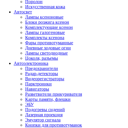
Поролон
Искусственная кожа
Автосвет
Лампы ксеноновые
Блоки розжига ксенон
Комплектующие ксенон
Лампы галогеновые
Комплекты ксенона
Фары противотуманные
Дневные ходовые огни
Лампы светодиодные
Цоколя, разъемы
Автоэлектроника
Предохранители
Радар-детекторы
Видеорегистраторы
Парктроники
Навигаторы
Разветвители прикуривателя
Карты памяти, флешки
ЭБУ
Подогревы сидений
Лазерная проекция
Эмулятор сигнала
Кнопки для противотуманок