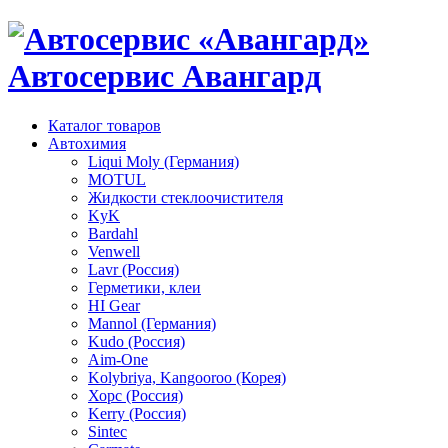
Автосервис Авангард
Каталог товаров
Автохимия
Liqui Moly (Германия)
MOTUL
Жидкости стеклоочистителя
KyK
Bardahl
Venwell
Lavr (Россия)
Герметики, клеи
HI Gear
Mannol (Германия)
Kudo (Россия)
Aim-One
Kolybriya, Kangooroo (Корея)
Хорс (Россия)
Kerry (Россия)
Sintec