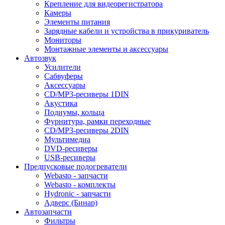
Крепление для видеорегистратора
Камеры
Элементы питания
Зарядные кабели и устройства в прикуриватель
Мониторы
Монтажные элементы и аксессуары
Автозвук
Усилители
Сабвуферы
Аксессуары
CD/MP3-ресиверы 1DIN
Акустика
Подиумы, кольца
Фурнитура, рамки переходные
CD/MP3-ресиверы 2DIN
Мультимедиа
DVD-ресиверы
USB-ресиверы
Предпусковые подогреватели
Webasto - запчасти
Webasto - комплекты
Hydronic - запчасти
Адверс (Бинар)
Автозапчасти
Фильтры