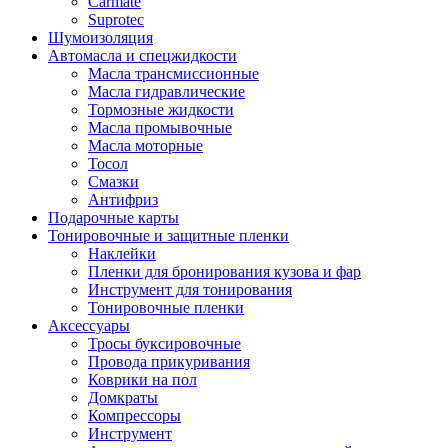
Carmate
Suprotec
Шумоизоляция
Автомасла и спецжидкости
Масла трансмиссионные
Масла гидравлические
Тормозные жидкости
Масла промывочные
Масла моторные
Тосол
Смазки
Антифриз
Подарочные карты
Тонировочные и защитные пленки
Наклейки
Пленки для бронирования кузова и фар
Инструмент для тонирования
Тонировочные пленки
Аксессуары
Тросы буксировочные
Провода прикуривания
Коврики на пол
Домкраты
Компрессоры
Инструмент