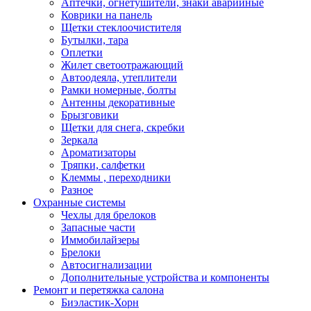
Аптечки, огнетушители, знаки аварийные
Коврики на панель
Щетки стеклоочистителя
Бутылки, тара
Оплетки
Жилет светоотражающий
Автоодеяла, утеплители
Рамки номерные, болты
Антенны декоративные
Брызговики
Щетки для снега, скребки
Зеркала
Ароматизаторы
Тряпки, салфетки
Клеммы , переходники
Разное
Охранные системы
Чехлы для брелоков
Запасные части
Иммобилайзеры
Брелоки
Автосигнализации
Дополнительные устройства и компоненты
Ремонт и перетяжка салона
Биэластик-Хорн