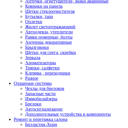
Аптечки, огнетушители, знаки аварийные
Коврики на панель
Щетки стеклоочистителя
Бутылки, тара
Оплетки
Жилет светоотражающий
Автоодеяла, утеплители
Рамки номерные, болты
Антенны декоративные
Брызговики
Щетки для снега, скребки
Зеркала
Ароматизаторы
Тряпки, салфетки
Клеммы , переходники
Разное
Охранные системы
Чехлы для брелоков
Запасные части
Иммобилайзеры
Брелоки
Автосигнализации
Дополнительные устройства и компоненты
Ремонт и перетяжка салона
Биэластик-Хорн