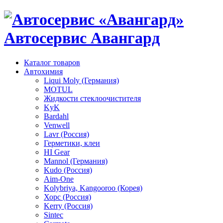
Автосервис Авангард
Каталог товаров
Автохимия
Liqui Moly (Германия)
MOTUL
Жидкости стеклоочистителя
KyK
Bardahl
Venwell
Lavr (Россия)
Герметики, клеи
HI Gear
Mannol (Германия)
Kudo (Россия)
Aim-One
Kolybriya, Kangooroo (Корея)
Хорс (Россия)
Kerry (Россия)
Sintec