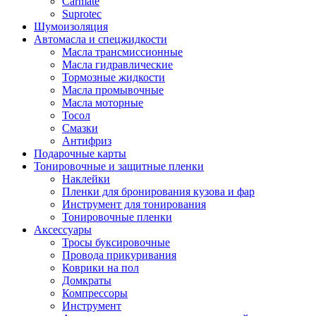
Carmate
Suprotec
Шумоизоляция
Автомасла и спецжидкости
Масла трансмиссионные
Масла гидравлические
Тормозные жидкости
Масла промывочные
Масла моторные
Тосол
Смазки
Антифриз
Подарочные карты
Тонировочные и защитные пленки
Наклейки
Пленки для бронирования кузова и фар
Инструмент для тонирования
Тонировочные пленки
Аксессуары
Тросы буксировочные
Провода прикуривания
Коврики на пол
Домкраты
Компрессоры
Инструмент