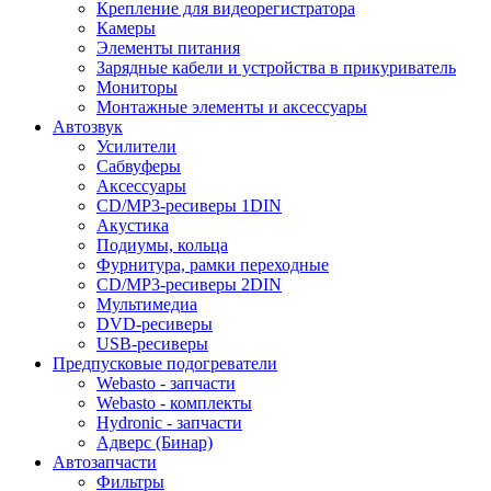
Крепление для видеорегистратора
Камеры
Элементы питания
Зарядные кабели и устройства в прикуриватель
Мониторы
Монтажные элементы и аксессуары
Автозвук
Усилители
Сабвуферы
Аксессуары
CD/MP3-ресиверы 1DIN
Акустика
Подиумы, кольца
Фурнитура, рамки переходные
CD/MP3-ресиверы 2DIN
Мультимедиа
DVD-ресиверы
USB-ресиверы
Предпусковые подогреватели
Webasto - запчасти
Webasto - комплекты
Hydronic - запчасти
Адверс (Бинар)
Автозапчасти
Фильтры