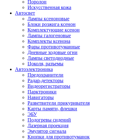
Поролон
Искусственная кожа
Автосвет
Лампы ксеноновые
Блоки розжига ксенон
Комплектующие ксенон
Лампы галогеновые
Комплекты ксенона
Фары противотуманные
Дневные ходовые огни
Лампы светодиодные
Цоколя, разъемы
Автоэлектроника
Предохранители
Радар-детекторы
Видеорегистраторы
Парктроники
Навигаторы
Разветвители прикуривателя
Карты памяти, флешки
ЭБУ
Подогревы сидений
Лазерная проекция
Эмулятор сигнала
Кнопки для противотуманок