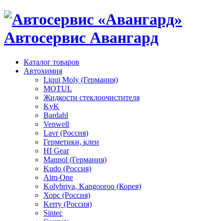
Автосервис Авангард
Каталог товаров
Автохимия
Liqui Moly (Германия)
MOTUL
Жидкости стеклоочистителя
KyK
Bardahl
Venwell
Lavr (Россия)
Герметики, клеи
HI Gear
Mannol (Германия)
Kudo (Россия)
Aim-One
Kolybriya, Kangooroo (Корея)
Хорс (Россия)
Kerry (Россия)
Sintec