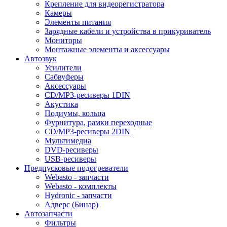
Крепление для видеорегистратора
Камеры
Элементы питания
Зарядные кабели и устройства в прикуриватель
Мониторы
Монтажные элементы и аксессуары
Автозвук
Усилители
Сабвуферы
Аксессуары
CD/MP3-ресиверы 1DIN
Акустика
Подиумы, кольца
Фурнитура, рамки переходные
CD/MP3-ресиверы 2DIN
Мультимедиа
DVD-ресиверы
USB-ресиверы
Предпусковые подогреватели
Webasto - запчасти
Webasto - комплекты
Hydronic - запчасти
Адверс (Бинар)
Автозапчасти
Фильтры