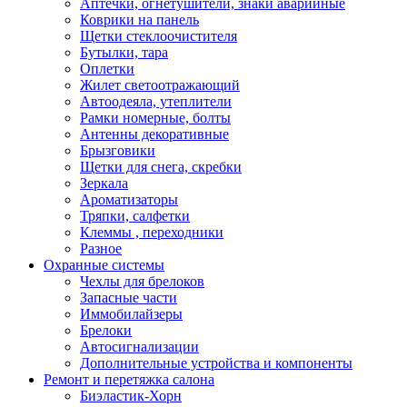
Аптечки, огнетушители, знаки аварийные
Коврики на панель
Щетки стеклоочистителя
Бутылки, тара
Оплетки
Жилет светоотражающий
Автоодеяла, утеплители
Рамки номерные, болты
Антенны декоративные
Брызговики
Щетки для снега, скребки
Зеркала
Ароматизаторы
Тряпки, салфетки
Клеммы , переходники
Разное
Охранные системы
Чехлы для брелоков
Запасные части
Иммобилайзеры
Брелоки
Автосигнализации
Дополнительные устройства и компоненты
Ремонт и перетяжка салона
Биэластик-Хорн