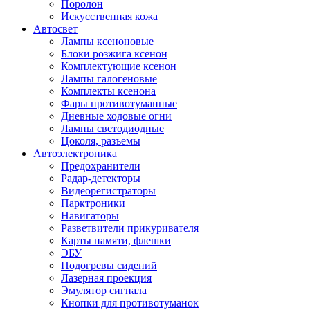
Поролон
Искусственная кожа
Автосвет
Лампы ксеноновые
Блоки розжига ксенон
Комплектующие ксенон
Лампы галогеновые
Комплекты ксенона
Фары противотуманные
Дневные ходовые огни
Лампы светодиодные
Цоколя, разъемы
Автоэлектроника
Предохранители
Радар-детекторы
Видеорегистраторы
Парктроники
Навигаторы
Разветвители прикуривателя
Карты памяти, флешки
ЭБУ
Подогревы сидений
Лазерная проекция
Эмулятор сигнала
Кнопки для противотуманок