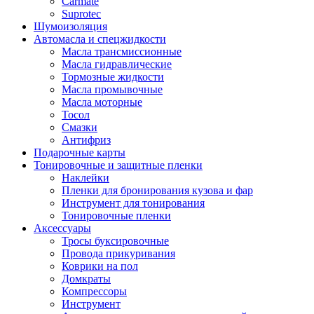
Carmate
Suprotec
Шумоизоляция
Автомасла и спецжидкости
Масла трансмиссионные
Масла гидравлические
Тормозные жидкости
Масла промывочные
Масла моторные
Тосол
Смазки
Антифриз
Подарочные карты
Тонировочные и защитные пленки
Наклейки
Пленки для бронирования кузова и фар
Инструмент для тонирования
Тонировочные пленки
Аксессуары
Тросы буксировочные
Провода прикуривания
Коврики на пол
Домкраты
Компрессоры
Инструмент