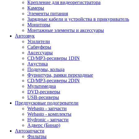
Крепление для видеорегистратора
Камеры
Элементы питания
Зарядные кабели и устройства в прикуриватель
Мониторы
Монтажные элементы и аксессуары
Автозвук
Усилители
Сабвуферы
Аксессуары
CD/MP3-ресиверы 1DIN
Акустика
Подиумы, кольца
Фурнитура, рамки переходные
CD/MP3-ресиверы 2DIN
Мультимедиа
DVD-ресиверы
USB-ресиверы
Предпусковые подогреватели
Webasto - запчасти
Webasto - комплекты
Hydronic - запчасти
Адверс (Бинар)
Автозапчасти
Фильтры