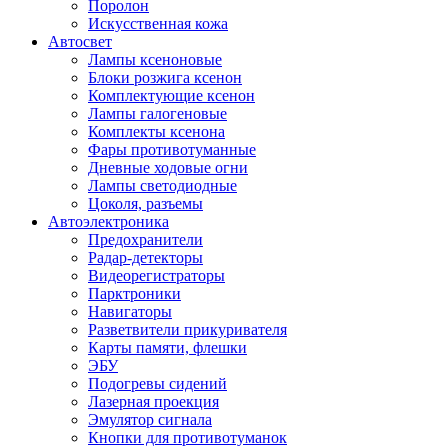
Поролон
Искусственная кожа
Автосвет
Лампы ксеноновые
Блоки розжига ксенон
Комплектующие ксенон
Лампы галогеновые
Комплекты ксенона
Фары противотуманные
Дневные ходовые огни
Лампы светодиодные
Цоколя, разъемы
Автоэлектроника
Предохранители
Радар-детекторы
Видеорегистраторы
Парктроники
Навигаторы
Разветвители прикуривателя
Карты памяти, флешки
ЭБУ
Подогревы сидений
Лазерная проекция
Эмулятор сигнала
Кнопки для противотуманок