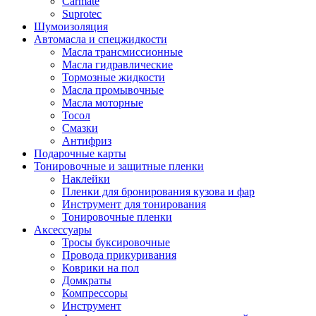
Carmate
Suprotec
Шумоизоляция
Автомасла и спецжидкости
Масла трансмиссионные
Масла гидравлические
Тормозные жидкости
Масла промывочные
Масла моторные
Тосол
Смазки
Антифриз
Подарочные карты
Тонировочные и защитные пленки
Наклейки
Пленки для бронирования кузова и фар
Инструмент для тонирования
Тонировочные пленки
Аксессуары
Тросы буксировочные
Провода прикуривания
Коврики на пол
Домкраты
Компрессоры
Инструмент