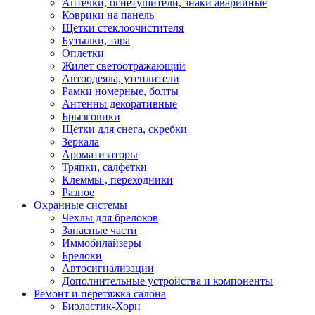
Аптечки, огнетушители, знаки аварийные
Коврики на панель
Щетки стеклоочистителя
Бутылки, тара
Оплетки
Жилет светоотражающий
Автоодеяла, утеплители
Рамки номерные, болты
Антенны декоративные
Брызговики
Щетки для снега, скребки
Зеркала
Ароматизаторы
Тряпки, салфетки
Клеммы , переходники
Разное
Охранные системы
Чехлы для брелоков
Запасные части
Иммобилайзеры
Брелоки
Автосигнализации
Дополнительные устройства и компоненты
Ремонт и перетяжка салона
Биэластик-Хорн