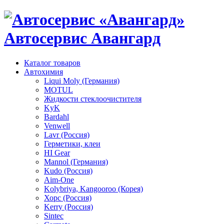
Автосервис Авангард
Каталог товаров
Автохимия
Liqui Moly (Германия)
MOTUL
Жидкости стеклоочистителя
KyK
Bardahl
Venwell
Lavr (Россия)
Герметики, клеи
HI Gear
Mannol (Германия)
Kudo (Россия)
Aim-One
Kolybriya, Kangooroo (Корея)
Хорс (Россия)
Kerry (Россия)
Sintec