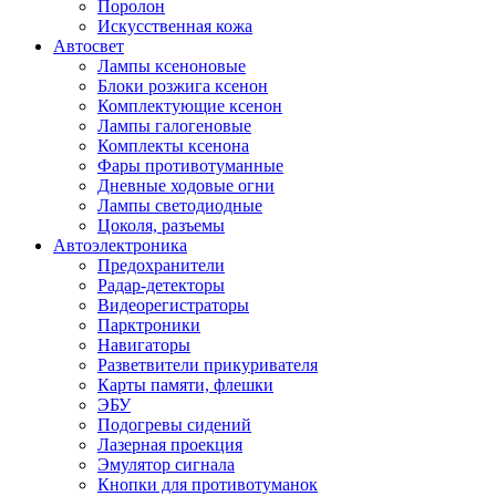
Поролон
Искусственная кожа
Автосвет
Лампы ксеноновые
Блоки розжига ксенон
Комплектующие ксенон
Лампы галогеновые
Комплекты ксенона
Фары противотуманные
Дневные ходовые огни
Лампы светодиодные
Цоколя, разъемы
Автоэлектроника
Предохранители
Радар-детекторы
Видеорегистраторы
Парктроники
Навигаторы
Разветвители прикуривателя
Карты памяти, флешки
ЭБУ
Подогревы сидений
Лазерная проекция
Эмулятор сигнала
Кнопки для противотуманок