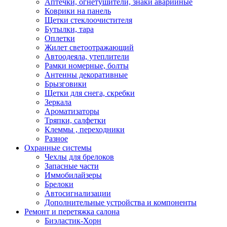
Аптечки, огнетушители, знаки аварийные
Коврики на панель
Щетки стеклоочистителя
Бутылки, тара
Оплетки
Жилет светоотражающий
Автоодеяла, утеплители
Рамки номерные, болты
Антенны декоративные
Брызговики
Щетки для снега, скребки
Зеркала
Ароматизаторы
Тряпки, салфетки
Клеммы , переходники
Разное
Охранные системы
Чехлы для брелоков
Запасные части
Иммобилайзеры
Брелоки
Автосигнализации
Дополнительные устройства и компоненты
Ремонт и перетяжка салона
Биэластик-Хорн