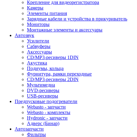
Крепление для видеорегистратора
Камеры
Элементы питания
Зарядные кабели и устройства в прикуриватель
Мониторы
Монтажные элементы и аксессуары
Автозвук
Усилители
Сабвуферы
Аксессуары
CD/MP3-ресиверы 1DIN
Акустика
Подиумы, кольца
Фурнитура, рамки переходные
CD/MP3-ресиверы 2DIN
Мультимедиа
DVD-ресиверы
USB-ресиверы
Предпусковые подогреватели
Webasto - запчасти
Webasto - комплекты
Hydronic - запчасти
Адверс (Бинар)
Автозапчасти
Фильтры