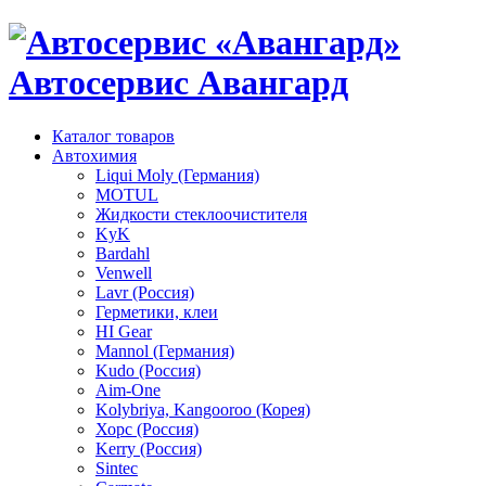
Автосервис Авангард
Каталог товаров
Автохимия
Liqui Moly (Германия)
MOTUL
Жидкости стеклоочистителя
KyK
Bardahl
Venwell
Lavr (Россия)
Герметики, клеи
HI Gear
Mannol (Германия)
Kudo (Россия)
Aim-One
Kolybriya, Kangooroo (Корея)
Хорс (Россия)
Kerry (Россия)
Sintec