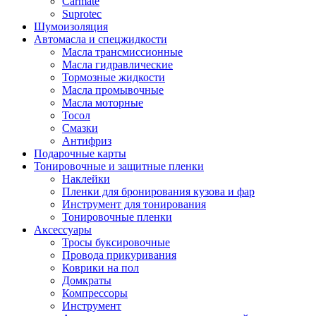
Carmate
Suprotec
Шумоизоляция
Автомасла и спецжидкости
Масла трансмиссионные
Масла гидравлические
Тормозные жидкости
Масла промывочные
Масла моторные
Тосол
Смазки
Антифриз
Подарочные карты
Тонировочные и защитные пленки
Наклейки
Пленки для бронирования кузова и фар
Инструмент для тонирования
Тонировочные пленки
Аксессуары
Тросы буксировочные
Провода прикуривания
Коврики на пол
Домкраты
Компрессоры
Инструмент