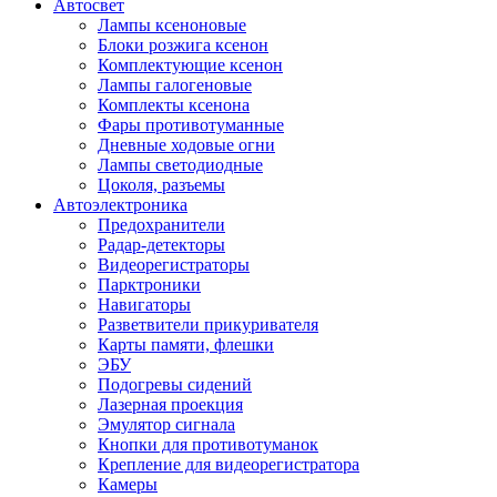
Автосвет
Лампы ксеноновые
Блоки розжига ксенон
Комплектующие ксенон
Лампы галогеновые
Комплекты ксенона
Фары противотуманные
Дневные ходовые огни
Лампы светодиодные
Цоколя, разъемы
Автоэлектроника
Предохранители
Радар-детекторы
Видеорегистраторы
Парктроники
Навигаторы
Разветвители прикуривателя
Карты памяти, флешки
ЭБУ
Подогревы сидений
Лазерная проекция
Эмулятор сигнала
Кнопки для противотуманок
Крепление для видеорегистратора
Камеры