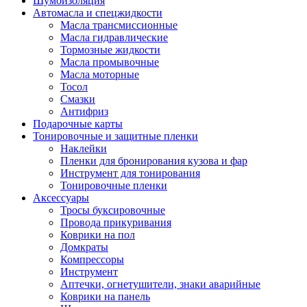
Шумоизоляция
Автомасла и спецжидкости
Масла трансмиссионные
Масла гидравлические
Тормозные жидкости
Масла промывочные
Масла моторные
Тосол
Смазки
Антифриз
Подарочные карты
Тонировочные и защитные пленки
Наклейки
Пленки для бронирования кузова и фар
Инструмент для тонирования
Тонировочные пленки
Аксессуары
Тросы буксировочные
Провода прикуривания
Коврики на пол
Домкраты
Компрессоры
Инструмент
Аптечки, огнетушители, знаки аварийные
Коврики на панель