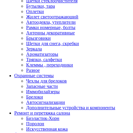
Щетки стеклоочистителя
Бутылки, тара
Оплетки
Жилет светоотражающий
Автоодеяла, утеплители
Рамки номерные, болты
Антенны декоративные
Брызговики
Щетки для снега, скребки
Зеркала
Ароматизаторы
Тряпки, салфетки
Клеммы , переходники
Разное
Охранные системы
Чехлы для брелоков
Запасные части
Иммобилайзеры
Брелоки
Автосигнализации
Дополнительные устройства и компоненты
Ремонт и перетяжка салона
Биэластик-Хорн
Поролон
Искусственная кожа