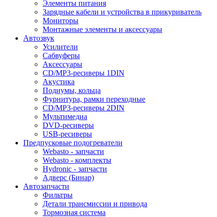
Элементы питания
Зарядные кабели и устройства в прикуриватель
Мониторы
Монтажные элементы и аксессуары
Автозвук
Усилители
Сабвуферы
Аксессуары
CD/MP3-ресиверы 1DIN
Акустика
Подиумы, кольца
Фурнитура, рамки переходные
CD/MP3-ресиверы 2DIN
Мультимедиа
DVD-ресиверы
USB-ресиверы
Предпусковые подогреватели
Webasto - запчасти
Webasto - комплекты
Hydronic - запчасти
Адверс (Бинар)
Автозапчасти
Фильтры
Детали трансмиссии и привода
Тормозная система