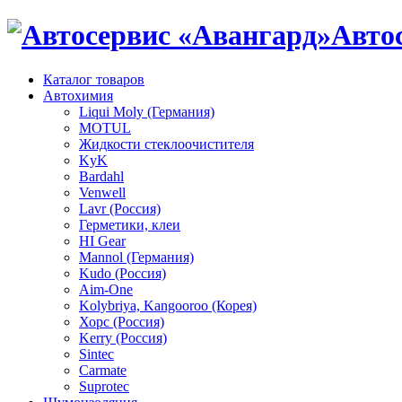
Авто
Каталог товаров
Автохимия
Liqui Moly (Германия)
MOTUL
Жидкости стеклоочистителя
KyK
Bardahl
Venwell
Lavr (Россия)
Герметики, клеи
HI Gear
Mannol (Германия)
Kudo (Россия)
Aim-One
Kolybriya, Kangooroo (Корея)
Хорс (Россия)
Kerry (Россия)
Sintec
Carmate
Suprotec