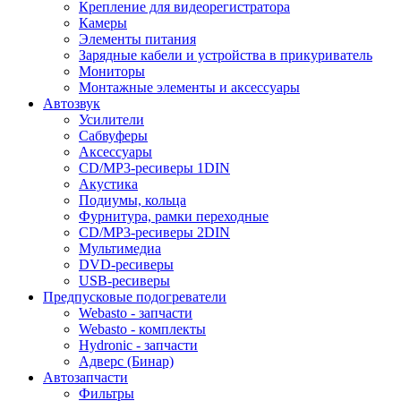
Крепление для видеорегистратора
Камеры
Элементы питания
Зарядные кабели и устройства в прикуриватель
Мониторы
Монтажные элементы и аксессуары
Автозвук
Усилители
Сабвуферы
Аксессуары
CD/MP3-ресиверы 1DIN
Акустика
Подиумы, кольца
Фурнитура, рамки переходные
CD/MP3-ресиверы 2DIN
Мультимедиа
DVD-ресиверы
USB-ресиверы
Предпусковые подогреватели
Webasto - запчасти
Webasto - комплекты
Hydronic - запчасти
Адверс (Бинар)
Автозапчасти
Фильтры