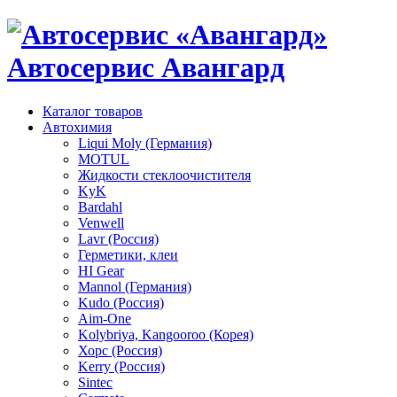
Автосервис Авангард
Каталог товаров
Автохимия
Liqui Moly (Германия)
MOTUL
Жидкости стеклоочистителя
KyK
Bardahl
Venwell
Lavr (Россия)
Герметики, клеи
HI Gear
Mannol (Германия)
Kudo (Россия)
Aim-One
Kolybriya, Kangooroo (Корея)
Хорс (Россия)
Kerry (Россия)
Sintec