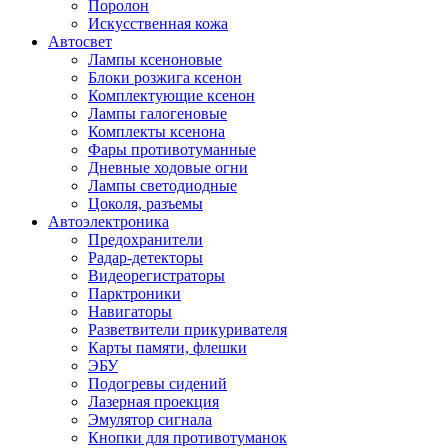
Поролон
Искусственная кожа
Автосвет
Лампы ксеноновые
Блоки розжига ксенон
Комплектующие ксенон
Лампы галогеновые
Комплекты ксенона
Фары противотуманные
Дневные ходовые огни
Лампы светодиодные
Цоколя, разъемы
Автоэлектроника
Предохранители
Радар-детекторы
Видеорегистраторы
Парктроники
Навигаторы
Разветвители прикуривателя
Карты памяти, флешки
ЭБУ
Подогревы сидений
Лазерная проекция
Эмулятор сигнала
Кнопки для противотуманок