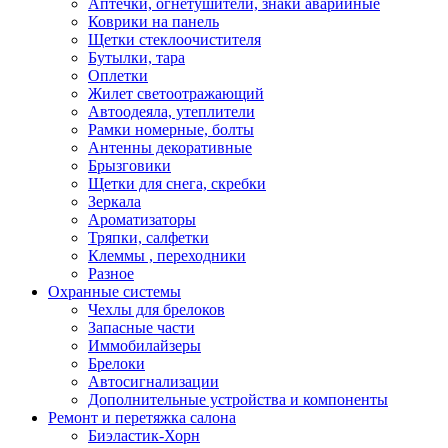
Аптечки, огнетушители, знаки аварийные
Коврики на панель
Щетки стеклоочистителя
Бутылки, тара
Оплетки
Жилет светоотражающий
Автоодеяла, утеплители
Рамки номерные, болты
Антенны декоративные
Брызговики
Щетки для снега, скребки
Зеркала
Ароматизаторы
Тряпки, салфетки
Клеммы , переходники
Разное
Охранные системы
Чехлы для брелоков
Запасные части
Иммобилайзеры
Брелоки
Автосигнализации
Дополнительные устройства и компоненты
Ремонт и перетяжка салона
Биэластик-Хорн