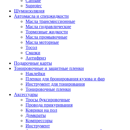
Carmate
Suprotec
Шумоизоляция
Автомасла и спецжидкости
Масла трансмиссионные
Масла гидравлические
Тормозные жидкости
Масла промывочные
Масла моторные
Тосол
Смазки
Антифриз
Подарочные карты
Тонировочные и защитные пленки
Наклейки
Пленки для бронирования кузова и фар
Инструмент для тонирования
Тонировочные пленки
Аксессуары
Тросы буксировочные
Провода прикуривания
Коврики на пол
Домкраты
Компрессоры
Инструмент