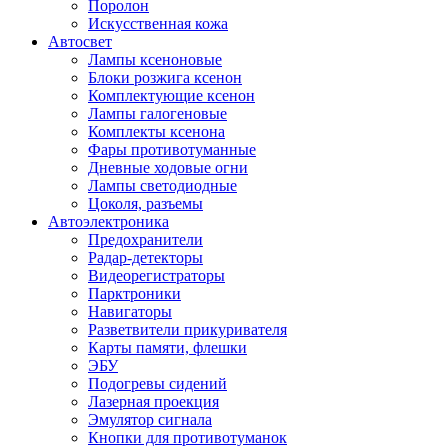
Поролон
Искусственная кожа
Автосвет
Лампы ксеноновые
Блоки розжига ксенон
Комплектующие ксенон
Лампы галогеновые
Комплекты ксенона
Фары противотуманные
Дневные ходовые огни
Лампы светодиодные
Цоколя, разъемы
Автоэлектроника
Предохранители
Радар-детекторы
Видеорегистраторы
Парктроники
Навигаторы
Разветвители прикуривателя
Карты памяти, флешки
ЭБУ
Подогревы сидений
Лазерная проекция
Эмулятор сигнала
Кнопки для противотуманок