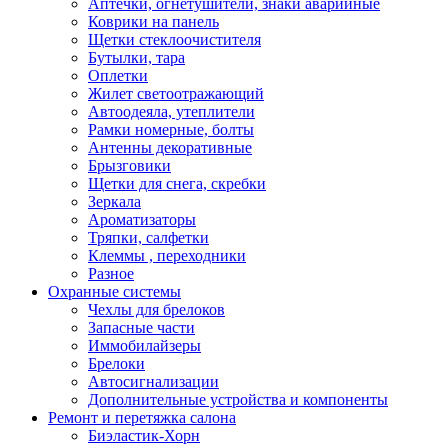
Аптечки, огнетушители, знаки аварийные
Коврики на панель
Щетки стеклоочистителя
Бутылки, тара
Оплетки
Жилет светоотражающий
Автоодеяла, утеплители
Рамки номерные, болты
Антенны декоративные
Брызговики
Щетки для снега, скребки
Зеркала
Ароматизаторы
Тряпки, салфетки
Клеммы , переходники
Разное
Охранные системы
Чехлы для брелоков
Запасные части
Иммобилайзеры
Брелоки
Автосигнализации
Дополнительные устройства и компоненты
Ремонт и перетяжка салона
Биэластик-Хорн