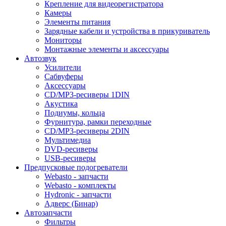
Крепление для видеорегистратора
Камеры
Элементы питания
Зарядные кабели и устройства в прикуриватель
Мониторы
Монтажные элементы и аксессуары
Автозвук
Усилители
Сабвуферы
Аксессуары
CD/MP3-ресиверы 1DIN
Акустика
Подиумы, кольца
Фурнитура, рамки переходные
CD/MP3-ресиверы 2DIN
Мультимедиа
DVD-ресиверы
USB-ресиверы
Предпусковые подогреватели
Webasto - запчасти
Webasto - комплекты
Hydronic - запчасти
Адверс (Бинар)
Автозапчасти
Фильтры