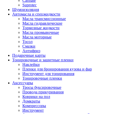
Carmate
Suprotec
Шумоизоляция
Автомасла и спецжидкости
Масла трансмиссионные
Масла гидравлические
Тормозные жидкости
Масла промывочные
Масла моторные
Тосол
Смазки
Антифриз
Подарочные карты
Тонировочные и защитные пленки
Наклейки
Пленки для бронирования кузова и фар
Инструмент для тонирования
Тонировочные пленки
Аксессуары
Тросы буксировочные
Провода прикуривания
Коврики на пол
Домкраты
Компрессоры
Инструмент