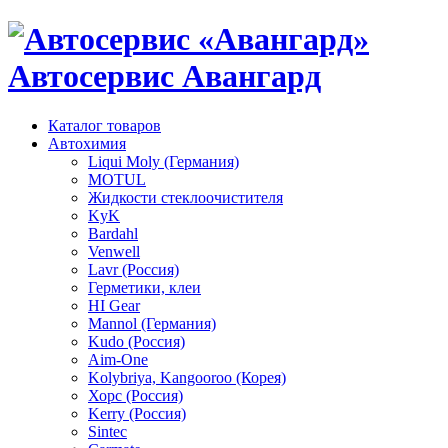
Автосервис Авангард
Каталог товаров
Автохимия
Liqui Moly (Германия)
MOTUL
Жидкости стеклоочистителя
KyK
Bardahl
Venwell
Lavr (Россия)
Герметики, клеи
HI Gear
Mannol (Германия)
Kudo (Россия)
Aim-One
Kolybriya, Kangooroo (Корея)
Хорс (Россия)
Kerry (Россия)
Sintec