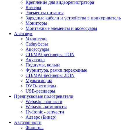
Крепление для видеорегистратора
Камеры
Элементы питания
Зарядные кабели и устройства в прикуриватель
Мониторы
Монтажные элементы и аксессуары
Автозвук
Усилители
Сабвуферы
Аксессуары
CD/MP3-ресиверы 1DIN
Акустика
Подиумы, кольца
Фурнитура, рамки переходные
CD/MP3-ресиверы 2DIN
Мультимедиа
DVD-ресиверы
USB-ресиверы
Предпусковые подогреватели
Webasto - запчасти
Webasto - комплекты
Hydronic - запчасти
Адверс (Бинар)
Автозапчасти
Фильтры