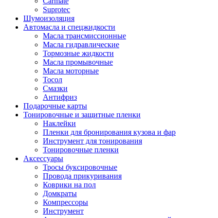
Carmate
Suprotec
Шумоизоляция
Автомасла и спецжидкости
Масла трансмиссионные
Масла гидравлические
Тормозные жидкости
Масла промывочные
Масла моторные
Тосол
Смазки
Антифриз
Подарочные карты
Тонировочные и защитные пленки
Наклейки
Пленки для бронирования кузова и фар
Инструмент для тонирования
Тонировочные пленки
Аксессуары
Тросы буксировочные
Провода прикуривания
Коврики на пол
Домкраты
Компрессоры
Инструмент