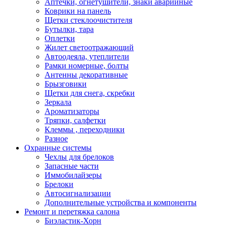
Аптечки, огнетушители, знаки аварийные
Коврики на панель
Щетки стеклоочистителя
Бутылки, тара
Оплетки
Жилет светоотражающий
Автоодеяла, утеплители
Рамки номерные, болты
Антенны декоративные
Брызговики
Щетки для снега, скребки
Зеркала
Ароматизаторы
Тряпки, салфетки
Клеммы , переходники
Разное
Охранные системы
Чехлы для брелоков
Запасные части
Иммобилайзеры
Брелоки
Автосигнализации
Дополнительные устройства и компоненты
Ремонт и перетяжка салона
Биэластик-Хорн