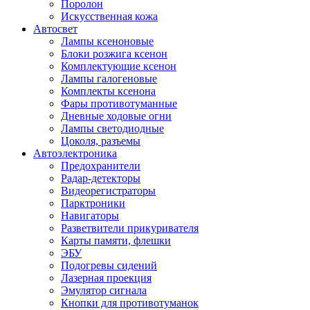
Поролон
Искусственная кожа
Автосвет
Лампы ксеноновые
Блоки розжига ксенон
Комплектующие ксенон
Лампы галогеновые
Комплекты ксенона
Фары противотуманные
Дневные ходовые огни
Лампы светодиодные
Цоколя, разъемы
Автоэлектроника
Предохранители
Радар-детекторы
Видеорегистраторы
Парктроники
Навигаторы
Разветвители прикуривателя
Карты памяти, флешки
ЭБУ
Подогревы сидений
Лазерная проекция
Эмулятор сигнала
Кнопки для противотуманок