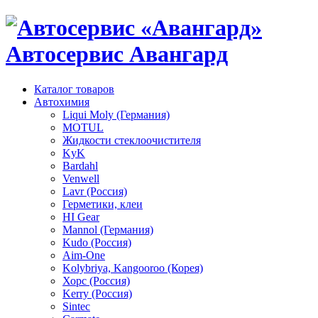
Автосервис Авангард
Каталог товаров
Автохимия
Liqui Moly (Германия)
MOTUL
Жидкости стеклоочистителя
KyK
Bardahl
Venwell
Lavr (Россия)
Герметики, клеи
HI Gear
Mannol (Германия)
Kudo (Россия)
Aim-One
Kolybriya, Kangooroo (Корея)
Хорс (Россия)
Kerry (Россия)
Sintec