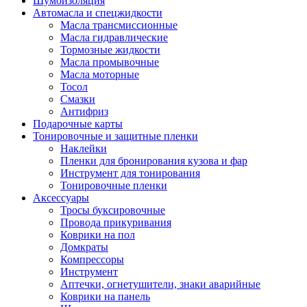
Шумоизоляция
Автомасла и спецжидкости
Масла трансмиссионные
Масла гидравлические
Тормозные жидкости
Масла промывочные
Масла моторные
Тосол
Смазки
Антифриз
Подарочные карты
Тонировочные и защитные пленки
Наклейки
Пленки для бронирования кузова и фар
Инструмент для тонирования
Тонировочные пленки
Аксессуары
Тросы буксировочные
Провода прикуривания
Коврики на пол
Домкраты
Компрессоры
Инструмент
Аптечки, огнетушители, знаки аварийные
Коврики на панель