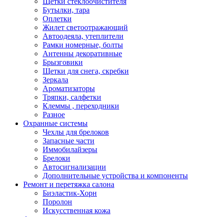
Щетки стеклоочистителя
Бутылки, тара
Оплетки
Жилет светоотражающий
Автоодеяла, утеплители
Рамки номерные, болты
Антенны декоративные
Брызговики
Щетки для снега, скребки
Зеркала
Ароматизаторы
Тряпки, салфетки
Клеммы , переходники
Разное
Охранные системы
Чехлы для брелоков
Запасные части
Иммобилайзеры
Брелоки
Автосигнализации
Дополнительные устройства и компоненты
Ремонт и перетяжка салона
Биэластик-Хорн
Поролон
Искусственная кожа