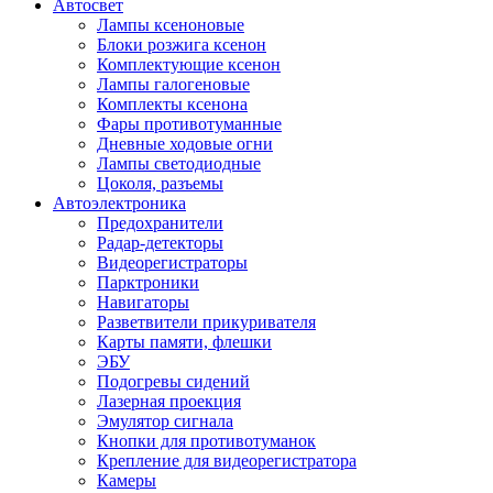
Автосвет
Лампы ксеноновые
Блоки розжига ксенон
Комплектующие ксенон
Лампы галогеновые
Комплекты ксенона
Фары противотуманные
Дневные ходовые огни
Лампы светодиодные
Цоколя, разъемы
Автоэлектроника
Предохранители
Радар-детекторы
Видеорегистраторы
Парктроники
Навигаторы
Разветвители прикуривателя
Карты памяти, флешки
ЭБУ
Подогревы сидений
Лазерная проекция
Эмулятор сигнала
Кнопки для противотуманок
Крепление для видеорегистратора
Камеры