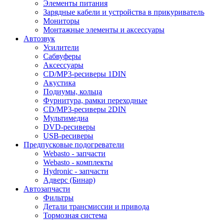
Элементы питания
Зарядные кабели и устройства в прикуриватель
Мониторы
Монтажные элементы и аксессуары
Автозвук
Усилители
Сабвуферы
Аксессуары
CD/MP3-ресиверы 1DIN
Акустика
Подиумы, кольца
Фурнитура, рамки переходные
CD/MP3-ресиверы 2DIN
Мультимедиа
DVD-ресиверы
USB-ресиверы
Предпусковые подогреватели
Webasto - запчасти
Webasto - комплекты
Hydronic - запчасти
Адверс (Бинар)
Автозапчасти
Фильтры
Детали трансмиссии и привода
Тормозная система