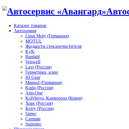
Авто
Каталог товаров
Автохимия
Liqui Moly (Германия)
MOTUL
Жидкости стеклоочистителя
KyK
Bardahl
Venwell
Lavr (Россия)
Герметики, клеи
HI Gear
Mannol (Германия)
Kudo (Россия)
Aim-One
Kolybriya, Kangooroo (Корея)
Хорс (Россия)
Kerry (Россия)
Sintec
Carmate
Suprotec