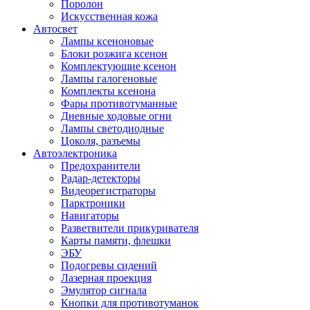
Поролон
Искусственная кожа
Автосвет
Лампы ксеноновые
Блоки розжига ксенон
Комплектующие ксенон
Лампы галогеновые
Комплекты ксенона
Фары противотуманные
Дневные ходовые огни
Лампы светодиодные
Цоколя, разъемы
Автоэлектроника
Предохранители
Радар-детекторы
Видеорегистраторы
Парктроники
Навигаторы
Разветвители прикуривателя
Карты памяти, флешки
ЭБУ
Подогревы сидений
Лазерная проекция
Эмулятор сигнала
Кнопки для противотуманок