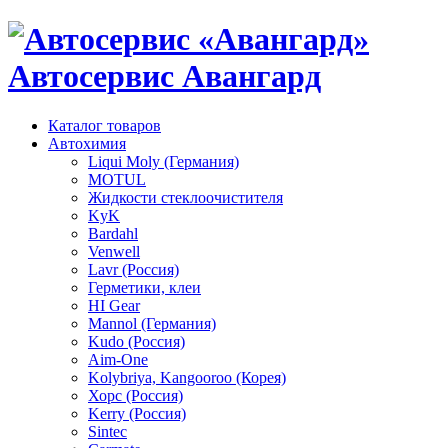
Автосервис Авангард
Каталог товаров
Автохимия
Liqui Moly (Германия)
MOTUL
Жидкости стеклоочистителя
KyK
Bardahl
Venwell
Lavr (Россия)
Герметики, клеи
HI Gear
Mannol (Германия)
Kudo (Россия)
Aim-One
Kolybriya, Kangooroo (Корея)
Хорс (Россия)
Kerry (Россия)
Sintec