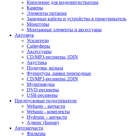
Крепление для видеорегистратора
Камеры
Элементы питания
Зарядные кабели и устройства в прикуриватель
Мониторы
Монтажные элементы и аксессуары
Автозвук
Усилители
Сабвуферы
Аксессуары
CD/MP3-ресиверы 1DIN
Акустика
Подиумы, кольца
Фурнитура, рамки переходные
CD/MP3-ресиверы 2DIN
Мультимедиа
DVD-ресиверы
USB-ресиверы
Предпусковые подогреватели
Webasto - запчасти
Webasto - комплекты
Hydronic - запчасти
Адверс (Бинар)
Автозапчасти
Фильтры