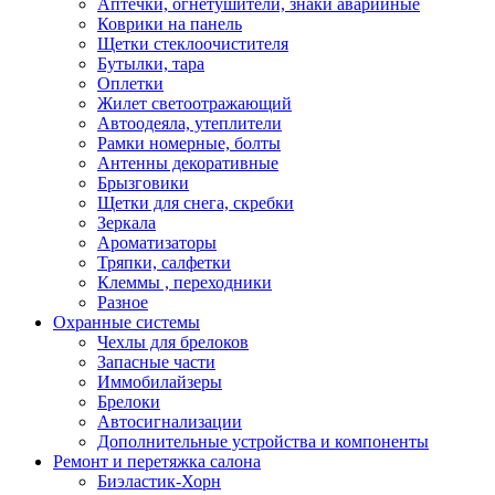
Аптечки, огнетушители, знаки аварийные
Коврики на панель
Щетки стеклоочистителя
Бутылки, тара
Оплетки
Жилет светоотражающий
Автоодеяла, утеплители
Рамки номерные, болты
Антенны декоративные
Брызговики
Щетки для снега, скребки
Зеркала
Ароматизаторы
Тряпки, салфетки
Клеммы , переходники
Разное
Охранные системы
Чехлы для брелоков
Запасные части
Иммобилайзеры
Брелоки
Автосигнализации
Дополнительные устройства и компоненты
Ремонт и перетяжка салона
Биэластик-Хорн