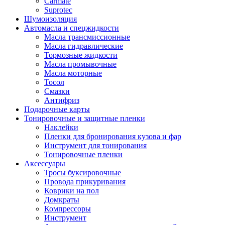
Carmate
Suprotec
Шумоизоляция
Автомасла и спецжидкости
Масла трансмиссионные
Масла гидравлические
Тормозные жидкости
Масла промывочные
Масла моторные
Тосол
Смазки
Антифриз
Подарочные карты
Тонировочные и защитные пленки
Наклейки
Пленки для бронирования кузова и фар
Инструмент для тонирования
Тонировочные пленки
Аксессуары
Тросы буксировочные
Провода прикуривания
Коврики на пол
Домкраты
Компрессоры
Инструмент