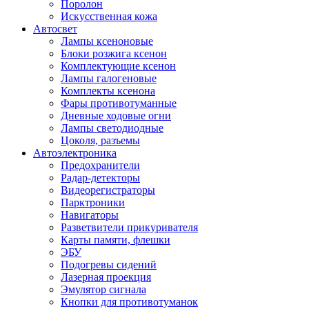
Поролон
Искусственная кожа
Автосвет
Лампы ксеноновые
Блоки розжига ксенон
Комплектующие ксенон
Лампы галогеновые
Комплекты ксенона
Фары противотуманные
Дневные ходовые огни
Лампы светодиодные
Цоколя, разъемы
Автоэлектроника
Предохранители
Радар-детекторы
Видеорегистраторы
Парктроники
Навигаторы
Разветвители прикуривателя
Карты памяти, флешки
ЭБУ
Подогревы сидений
Лазерная проекция
Эмулятор сигнала
Кнопки для противотуманок