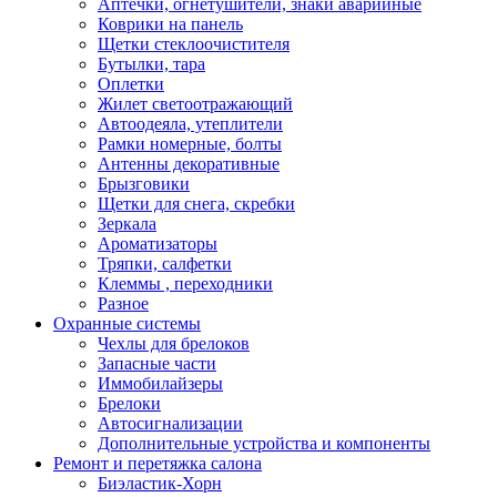
Аптечки, огнетушители, знаки аварийные
Коврики на панель
Щетки стеклоочистителя
Бутылки, тара
Оплетки
Жилет светоотражающий
Автоодеяла, утеплители
Рамки номерные, болты
Антенны декоративные
Брызговики
Щетки для снега, скребки
Зеркала
Ароматизаторы
Тряпки, салфетки
Клеммы , переходники
Разное
Охранные системы
Чехлы для брелоков
Запасные части
Иммобилайзеры
Брелоки
Автосигнализации
Дополнительные устройства и компоненты
Ремонт и перетяжка салона
Биэластик-Хорн