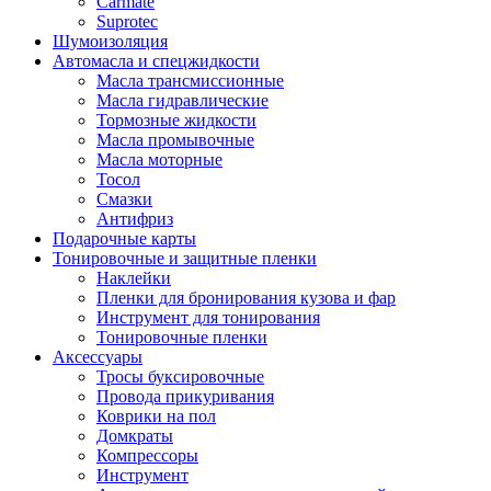
Carmate
Suprotec
Шумоизоляция
Автомасла и спецжидкости
Масла трансмиссионные
Масла гидравлические
Тормозные жидкости
Масла промывочные
Масла моторные
Тосол
Смазки
Антифриз
Подарочные карты
Тонировочные и защитные пленки
Наклейки
Пленки для бронирования кузова и фар
Инструмент для тонирования
Тонировочные пленки
Аксессуары
Тросы буксировочные
Провода прикуривания
Коврики на пол
Домкраты
Компрессоры
Инструмент