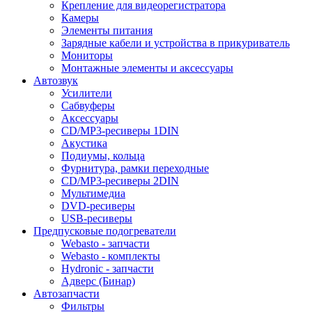
Крепление для видеорегистратора
Камеры
Элементы питания
Зарядные кабели и устройства в прикуриватель
Мониторы
Монтажные элементы и аксессуары
Автозвук
Усилители
Сабвуферы
Аксессуары
CD/MP3-ресиверы 1DIN
Акустика
Подиумы, кольца
Фурнитура, рамки переходные
CD/MP3-ресиверы 2DIN
Мультимедиа
DVD-ресиверы
USB-ресиверы
Предпусковые подогреватели
Webasto - запчасти
Webasto - комплекты
Hydronic - запчасти
Адверс (Бинар)
Автозапчасти
Фильтры