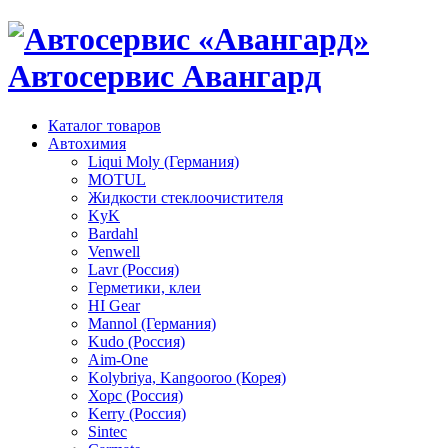
Автосервис Авангард
Каталог товаров
Автохимия
Liqui Moly (Германия)
MOTUL
Жидкости стеклоочистителя
KyK
Bardahl
Venwell
Lavr (Россия)
Герметики, клеи
HI Gear
Mannol (Германия)
Kudo (Россия)
Aim-One
Kolybriya, Kangooroo (Корея)
Хорс (Россия)
Kerry (Россия)
Sintec