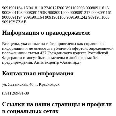
9091901164 1N0418110 224012J200 V91102003 9008091161A
9008091193 9008091193B 9008091200 9008091217 9008091161
9008091194 9091901164 9091901165 9091901242 90919T1003
90919YZZAE
Информация о праводержателе
Все цены, указанные на сайте приведены как справочная
информация и не являются публичной офертой, определяемой
положениями статьи 437 Гражданского кодекса Российской
Федерации и могут быть изменены в любое время без
предупреждения. Автотехцентр «Авангард»
Контактная информация
ул. Ястынская, 46, г. Красноярск
(391) 269-91-39
Ссылки на наши страницы и профили
в социальных сетях