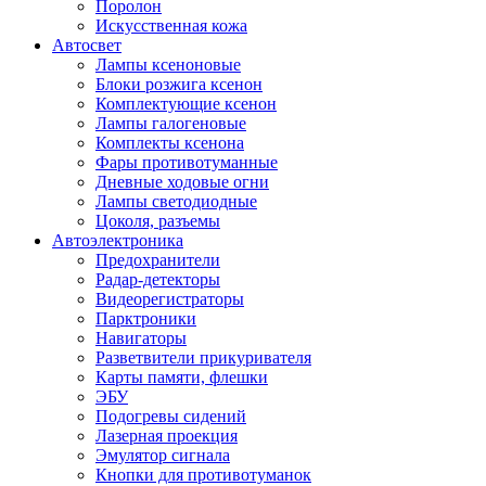
Поролон
Искусственная кожа
Автосвет
Лампы ксеноновые
Блоки розжига ксенон
Комплектующие ксенон
Лампы галогеновые
Комплекты ксенона
Фары противотуманные
Дневные ходовые огни
Лампы светодиодные
Цоколя, разъемы
Автоэлектроника
Предохранители
Радар-детекторы
Видеорегистраторы
Парктроники
Навигаторы
Разветвители прикуривателя
Карты памяти, флешки
ЭБУ
Подогревы сидений
Лазерная проекция
Эмулятор сигнала
Кнопки для противотуманок