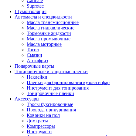
Carmate
Suprotec
Шумоизоляция
Автомасла и спецжидкости
Масла трансмиссионные
Масла гидравлические
Тормозные жидкости
Масла промывочные
Масла моторные
Тосол
Смазки
Антифриз
Подарочные карты
Тонировочные и защитные пленки
Наклейки
Пленки для бронирования кузова и фар
Инструмент для тонирования
Тонировочные пленки
Аксессуары
Тросы буксировочные
Провода прикуривания
Коврики на пол
Домкраты
Компрессоры
Инструмент