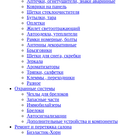
Аптечки, огнетушители, знаки аварийные
Коврики на панель
Щетки стеклоочистителя
Бутылки, тара
Оплетки
Жилет светоотражающий
Автоодеяла, утеплители
Рамки номерные, болты
Антенны декоративные
Брызговики
Щетки для снега, скребки
Зеркала
Ароматизаторы
Тряпки, салфетки
Клеммы , переходники
Разное
Охранные системы
Чехлы для брелоков
Запасные части
Иммобилайзеры
Брелоки
Автосигнализации
Дополнительные устройства и компоненты
Ремонт и перетяжка салона
Биэластик-Хорн