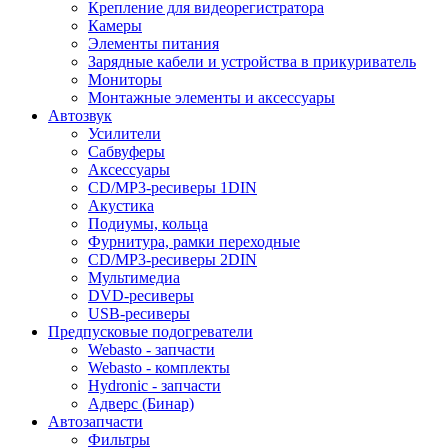
Крепление для видеорегистратора
Камеры
Элементы питания
Зарядные кабели и устройства в прикуриватель
Мониторы
Монтажные элементы и аксессуары
Автозвук
Усилители
Сабвуферы
Аксессуары
CD/MP3-ресиверы 1DIN
Акустика
Подиумы, кольца
Фурнитура, рамки переходные
CD/MP3-ресиверы 2DIN
Мультимедиа
DVD-ресиверы
USB-ресиверы
Предпусковые подогреватели
Webasto - запчасти
Webasto - комплекты
Hydronic - запчасти
Адверс (Бинар)
Автозапчасти
Фильтры