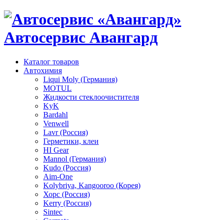
Автосервис Авангард
Каталог товаров
Автохимия
Liqui Moly (Германия)
MOTUL
Жидкости стеклоочистителя
KyK
Bardahl
Venwell
Lavr (Россия)
Герметики, клеи
HI Gear
Mannol (Германия)
Kudo (Россия)
Aim-One
Kolybriya, Kangooroo (Корея)
Хорс (Россия)
Kerry (Россия)
Sintec