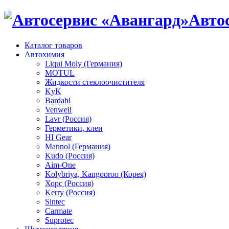
Авто
Каталог товаров
Автохимия
Liqui Moly (Германия)
MOTUL
Жидкости стеклоочистителя
KyK
Bardahl
Venwell
Lavr (Россия)
Герметики, клеи
HI Gear
Mannol (Германия)
Kudo (Россия)
Aim-One
Kolybriya, Kangooroo (Корея)
Хорс (Россия)
Kerry (Россия)
Sintec
Carmate
Suprotec