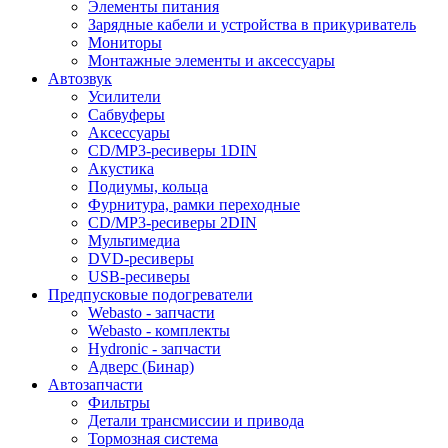
Элементы питания
Зарядные кабели и устройства в прикуриватель
Мониторы
Монтажные элементы и аксессуары
Автозвук
Усилители
Сабвуферы
Аксессуары
CD/MP3-ресиверы 1DIN
Акустика
Подиумы, кольца
Фурнитура, рамки переходные
CD/MP3-ресиверы 2DIN
Мультимедиа
DVD-ресиверы
USB-ресиверы
Предпусковые подогреватели
Webasto - запчасти
Webasto - комплекты
Hydronic - запчасти
Адверс (Бинар)
Автозапчасти
Фильтры
Детали трансмиссии и привода
Тормозная система