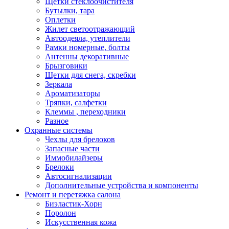
Щетки стеклоочистителя
Бутылки, тара
Оплетки
Жилет светоотражающий
Автоодеяла, утеплители
Рамки номерные, болты
Антенны декоративные
Брызговики
Щетки для снега, скребки
Зеркала
Ароматизаторы
Тряпки, салфетки
Клеммы , переходники
Разное
Охранные системы
Чехлы для брелоков
Запасные части
Иммобилайзеры
Брелоки
Автосигнализации
Дополнительные устройства и компоненты
Ремонт и перетяжка салона
Биэластик-Хорн
Поролон
Искусственная кожа