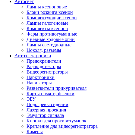
Автосвет
Лампы ксеноновые
Блоки розжига ксенон
Комплектующие ксенон
Лампы галогеновые
Комплекты ксенона
Фары противотуманные
Дневные ходовые огни
Лампы светодиодные
Цоколя, разъемы
Автоэлектроника
Предохранители
Радар-детекторы
Видеорегистраторы
Парктроники
Навигаторы
Разветвители прикуривателя
Карты памяти, флешки
ЭБУ
Подогревы сидений
Лазерная проекция
Эмулятор сигнала
Кнопки для противотуманок
Крепление для видеорегистратора
Камеры