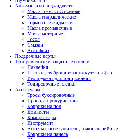
Шумоизоляция
Автомасла и спецжидкости
Масла трансмиссионные
Масла гидравлические
Тормозные жидкости
Масла промывочные
Масла моторные
Тосол
Смазки
Антифриз
Подарочные карты
Тонировочные и защитные пленки
Наклейки
Пленки для бронирования кузова и фар
Инструмент для тонирования
Тонировочные пленки
Аксессуары
Тросы буксировочные
Провода прикуривания
Коврики на пол
Домкраты
Компрессоры
Инструмент
Аптечки, огнетушители, знаки аварийные
Коврики на панель