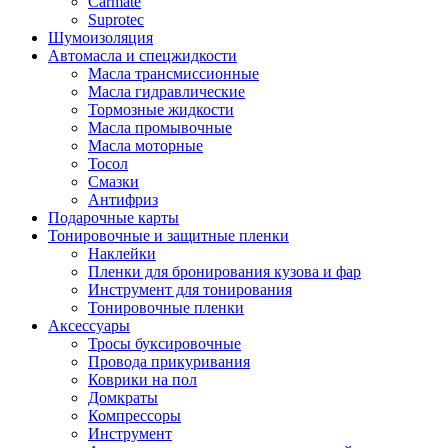
Carmate
Suprotec
Шумоизоляция
Автомасла и спецжидкости
Масла трансмиссионные
Масла гидравлические
Тормозные жидкости
Масла промывочные
Масла моторные
Тосол
Смазки
Антифриз
Подарочные карты
Тонировочные и защитные пленки
Наклейки
Пленки для бронирования кузова и фар
Инструмент для тонирования
Тонировочные пленки
Аксессуары
Тросы буксировочные
Провода прикуривания
Коврики на пол
Домкраты
Компрессоры
Инструмент