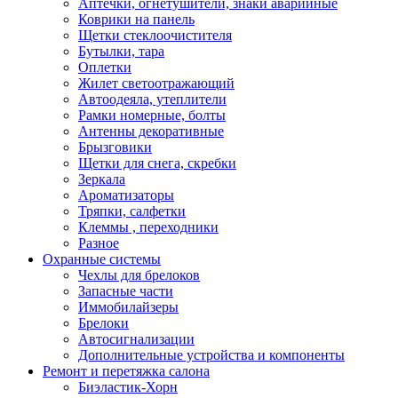
Аптечки, огнетушители, знаки аварийные
Коврики на панель
Щетки стеклоочистителя
Бутылки, тара
Оплетки
Жилет светоотражающий
Автоодеяла, утеплители
Рамки номерные, болты
Антенны декоративные
Брызговики
Щетки для снега, скребки
Зеркала
Ароматизаторы
Тряпки, салфетки
Клеммы , переходники
Разное
Охранные системы
Чехлы для брелоков
Запасные части
Иммобилайзеры
Брелоки
Автосигнализации
Дополнительные устройства и компоненты
Ремонт и перетяжка салона
Биэластик-Хорн