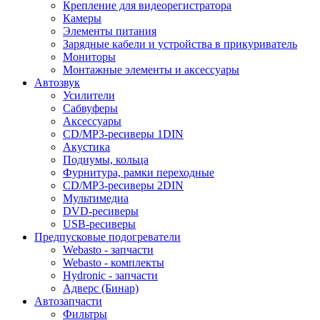
Крепление для видеорегистратора
Камеры
Элементы питания
Зарядные кабели и устройства в прикуриватель
Мониторы
Монтажные элементы и аксессуары
Автозвук
Усилители
Сабвуферы
Аксессуары
CD/MP3-ресиверы 1DIN
Акустика
Подиумы, кольца
Фурнитура, рамки переходные
CD/MP3-ресиверы 2DIN
Мультимедиа
DVD-ресиверы
USB-ресиверы
Предпусковые подогреватели
Webasto - запчасти
Webasto - комплекты
Hydronic - запчасти
Адверс (Бинар)
Автозапчасти
Фильтры