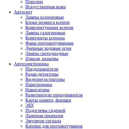
Поролон
Искусственная кожа
Автосвет
Лампы ксеноновые
Блоки розжига ксенон
Комплектующие ксенон
Лампы галогеновые
Комплекты ксенона
Фары противотуманные
Дневные ходовые огни
Лампы светодиодные
Цоколя, разъемы
Автоэлектроника
Предохранители
Радар-детекторы
Видеорегистраторы
Парктроники
Навигаторы
Разветвители прикуривателя
Карты памяти, флешки
ЭБУ
Подогревы сидений
Лазерная проекция
Эмулятор сигнала
Кнопки для противотуманок