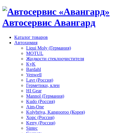
Автосервис Авангард
Каталог товаров
Автохимия
Liqui Moly (Германия)
MOTUL
Жидкости стеклоочистителя
KyK
Bardahl
Venwell
Lavr (Россия)
Герметики, клеи
HI Gear
Mannol (Германия)
Kudo (Россия)
Aim-One
Kolybriya, Kangooroo (Корея)
Хорс (Россия)
Kerry (Россия)
Sintec