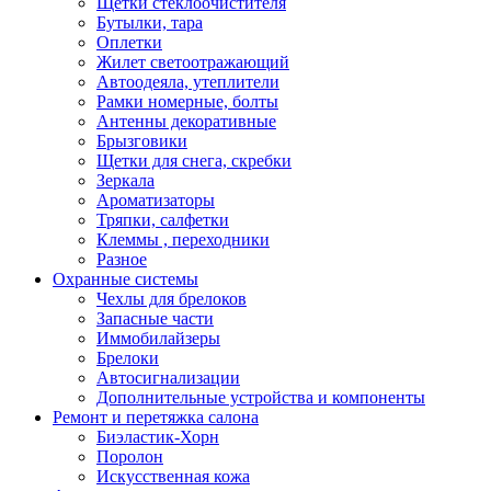
Щетки стеклоочистителя
Бутылки, тара
Оплетки
Жилет светоотражающий
Автоодеяла, утеплители
Рамки номерные, болты
Антенны декоративные
Брызговики
Щетки для снега, скребки
Зеркала
Ароматизаторы
Тряпки, салфетки
Клеммы , переходники
Разное
Охранные системы
Чехлы для брелоков
Запасные части
Иммобилайзеры
Брелоки
Автосигнализации
Дополнительные устройства и компоненты
Ремонт и перетяжка салона
Биэластик-Хорн
Поролон
Искусственная кожа