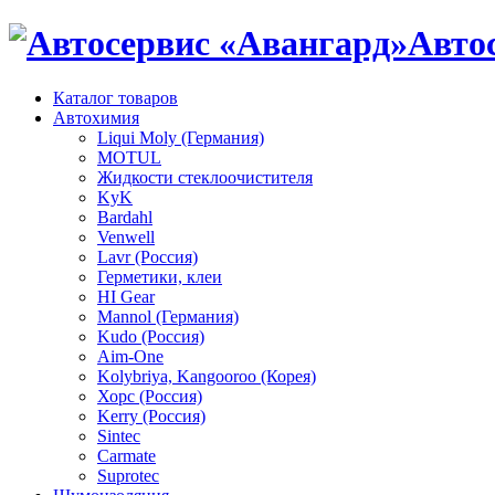
Авто
Каталог товаров
Автохимия
Liqui Moly (Германия)
MOTUL
Жидкости стеклоочистителя
KyK
Bardahl
Venwell
Lavr (Россия)
Герметики, клеи
HI Gear
Mannol (Германия)
Kudo (Россия)
Aim-One
Kolybriya, Kangooroo (Корея)
Хорс (Россия)
Kerry (Россия)
Sintec
Carmate
Suprotec