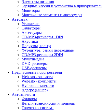
Элементы питания
Зарядные кабели и устройства в прикуриватель
Мониторы
Монтажные элементы и аксессуары
Автозвук
Усилители
Сабвуферы
Аксессуары
CD/MP3-ресиверы 1DIN
Акустика
Подиумы, кольца
Фурнитура, рамки переходные
CD/MP3-ресиверы 2DIN
Мультимедиа
DVD-ресиверы
USB-ресиверы
Предпусковые подогреватели
Webasto - запчасти
Webasto - комплекты
Hydronic - запчасти
Адверс (Бинар)
Автозапчасти
Фильтры
Детали трансмиссии и привода
Тормозная система