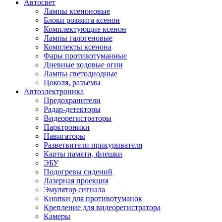
Автосвет
Лампы ксеноновые
Блоки розжига ксенон
Комплектующие ксенон
Лампы галогеновые
Комплекты ксенона
Фары противотуманные
Дневные ходовые огни
Лампы светодиодные
Цоколя, разъемы
Автоэлектроника
Предохранители
Радар-детекторы
Видеорегистраторы
Парктроники
Навигаторы
Разветвители прикуривателя
Карты памяти, флешки
ЭБУ
Подогревы сидений
Лазерная проекция
Эмулятор сигнала
Кнопки для противотуманок
Крепление для видеорегистратора
Камеры