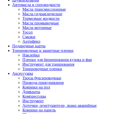
Шумоизоляция
Автомасла и спецжидкости
Масла трансмиссионные
Масла гидравлические
Тормозные жидкости
Масла промывочные
Масла моторные
Тосол
Смазки
Антифриз
Подарочные карты
Тонировочные и защитные пленки
Наклейки
Пленки для бронирования кузова и фар
Инструмент для тонирования
Тонировочные пленки
Аксессуары
Тросы буксировочные
Провода прикуривания
Коврики на пол
Домкраты
Компрессоры
Инструмент
Аптечки, огнетушители, знаки аварийные
Коврики на панель