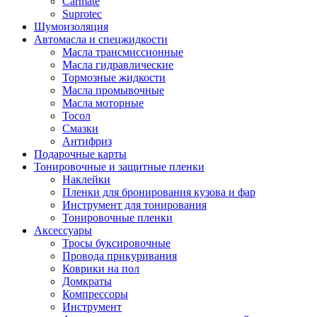
Carmate
Suprotec
Шумоизоляция
Автомасла и спецжидкости
Масла трансмиссионные
Масла гидравлические
Тормозные жидкости
Масла промывочные
Масла моторные
Тосол
Смазки
Антифриз
Подарочные карты
Тонировочные и защитные пленки
Наклейки
Пленки для бронирования кузова и фар
Инструмент для тонирования
Тонировочные пленки
Аксессуары
Тросы буксировочные
Провода прикуривания
Коврики на пол
Домкраты
Компрессоры
Инструмент