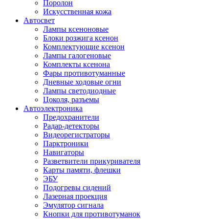
Поролон
Искусственная кожа
Автосвет
Лампы ксеноновые
Блоки розжига ксенон
Комплектующие ксенон
Лампы галогеновые
Комплекты ксенона
Фары противотуманные
Дневные ходовые огни
Лампы светодиодные
Цоколя, разъемы
Автоэлектроника
Предохранители
Радар-детекторы
Видеорегистраторы
Парктроники
Навигаторы
Разветвители прикуривателя
Карты памяти, флешки
ЭБУ
Подогревы сидений
Лазерная проекция
Эмулятор сигнала
Кнопки для противотуманок