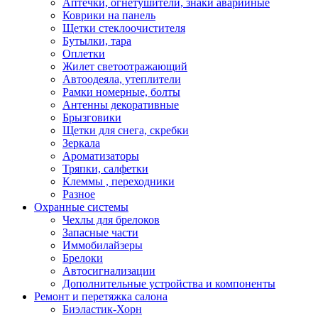
Аптечки, огнетушители, знаки аварийные
Коврики на панель
Щетки стеклоочистителя
Бутылки, тара
Оплетки
Жилет светоотражающий
Автоодеяла, утеплители
Рамки номерные, болты
Антенны декоративные
Брызговики
Щетки для снега, скребки
Зеркала
Ароматизаторы
Тряпки, салфетки
Клеммы , переходники
Разное
Охранные системы
Чехлы для брелоков
Запасные части
Иммобилайзеры
Брелоки
Автосигнализации
Дополнительные устройства и компоненты
Ремонт и перетяжка салона
Биэластик-Хорн