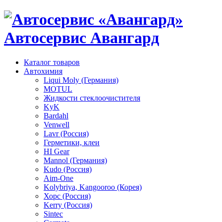
Автосервис Авангард
Каталог товаров
Автохимия
Liqui Moly (Германия)
MOTUL
Жидкости стеклоочистителя
KyK
Bardahl
Venwell
Lavr (Россия)
Герметики, клеи
HI Gear
Mannol (Германия)
Kudo (Россия)
Aim-One
Kolybriya, Kangooroo (Корея)
Хорс (Россия)
Kerry (Россия)
Sintec