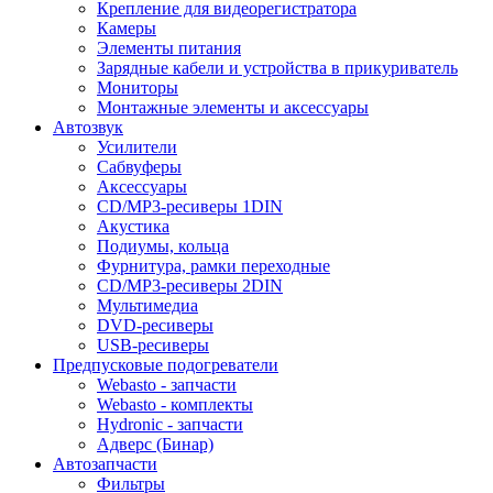
Крепление для видеорегистратора
Камеры
Элементы питания
Зарядные кабели и устройства в прикуриватель
Мониторы
Монтажные элементы и аксессуары
Автозвук
Усилители
Сабвуферы
Аксессуары
CD/MP3-ресиверы 1DIN
Акустика
Подиумы, кольца
Фурнитура, рамки переходные
CD/MP3-ресиверы 2DIN
Мультимедиа
DVD-ресиверы
USB-ресиверы
Предпусковые подогреватели
Webasto - запчасти
Webasto - комплекты
Hydronic - запчасти
Адверс (Бинар)
Автозапчасти
Фильтры